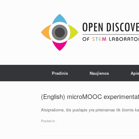
Skip
to
content
Pradinis
Naujienos
Api
(English) microMOOC experimentat
Atsiprašome, šis puslapis yra prieinamas tik šiomis 
Posted in
.