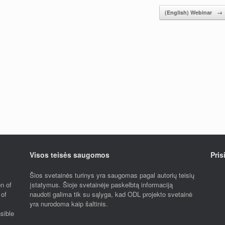
(English) Webinar
→
Visos teisės saugomos
Pris
Šios svetainės turinys yra saugomas pagal autorių teisių
n of
įstatymus. Šioje svetainėje paskelbtą informaciją
 of
naudoti galima tik su sąlyga, kad ODL projekto svetainė
yra nurodoma kaip šaltinis.
sible