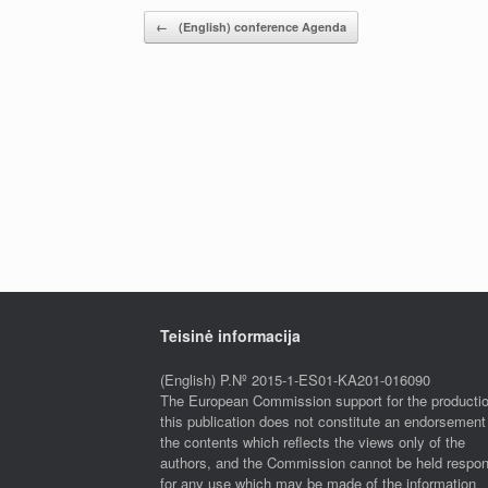
Post navigation
←
(English) conference Agenda
Teisinė informacija
(English) P.Nº 2015-1-ES01-KA201-016090
The European Commission support for the productio
this publication does not constitute an endorsement
the contents which reflects the views only of the
authors, and the Commission cannot be held respon
for any use which may be made of the information