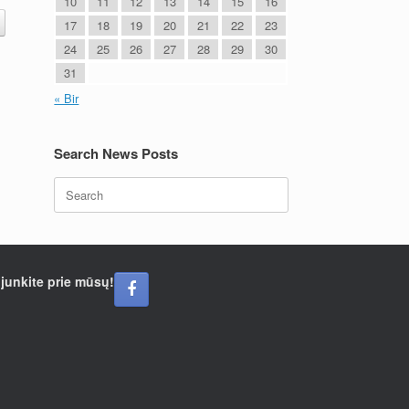
10
11
12
13
14
15
16
17
18
19
20
21
22
23
24
25
26
27
28
29
30
31
« Bir
Search News Posts
Search
for:
ijunkite prie mūsų!