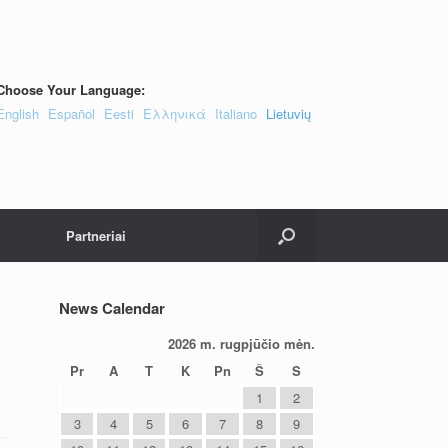
Choose Your Language:
English
Español
Eesti
Ελληνικά
Italiano
Lietuvių
Partneriai
News Calendar
2026 m. rugpjūčio mėn.
Pr
A
T
K
Pn
Š
S
1
2
3
4
5
6
7
8
9