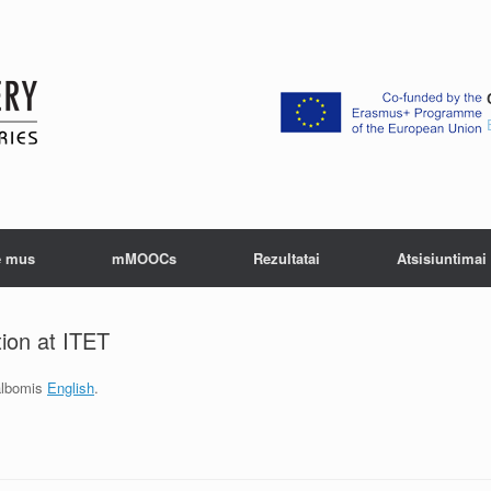
e mus
mMOOCs
Rezultatai
Atsisiuntimai
ion at ITET
kalbomis
English
.