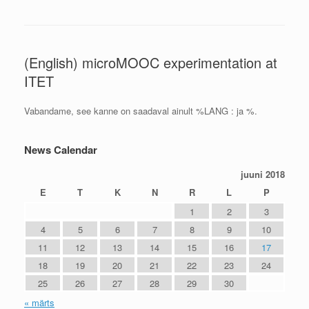
(English) microMOOC experimentation at
ITET
Vabandame, see kanne on saadaval ainult %LANG : ja %.
News Calendar
juuni 2018
E
T
K
N
R
L
P
1
2
3
4
5
6
7
8
9
10
11
12
13
14
15
16
17
18
19
20
21
22
23
24
25
26
27
28
29
30
« märts