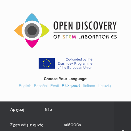
Skip
to
content
Choose Your Language:
English
Español
Eesti
Ελληνικά
Italiano
Lietuvių
Αρχική
Νέα
Σχετικά με εμάς
mMOOCs