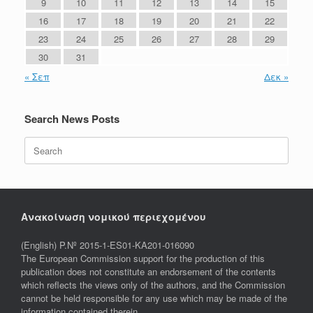
9
10
11
12
13
14
15
16
17
18
19
20
21
22
23
24
25
26
27
28
29
30
31
« Σεπ
Δεκ »
Search News Posts
Search
for:
Ανακοίνωση νομικού περιεχομένου
(English) P.Nº 2015-1-ES01-KA201-016090
The European Commission support for the production of this
publication does not constitute an endorsement of the contents
which reflects the views only of the authors, and the Commission
cannot be held responsible for any use which may be made of the
information contained therein.