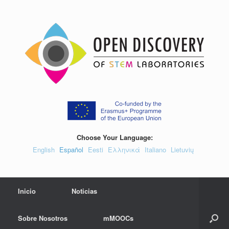
Saltar
al
contenido
Choose Your Language:
English
Español
Eesti
Ελληνικά
Italiano
Lietuvių
Inicio
Noticias
Sobre Nosotros
mMOOCs