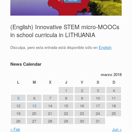
(English) Innovative STEM micro-MOOCs
in school curricula in LITHUANIA
Disculpa, pero esta entrada está disponible sólo en
English
.
News Calendar
marzo 2018
L
M
X
J
V
S
D
1
2
3
4
5
6
7
8
9
10
11
12
13
14
15
16
17
18
19
20
21
22
23
24
25
26
27
28
29
30
31
« Feb
Jun »